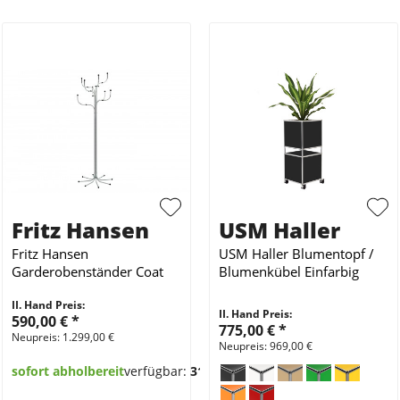
Fritz Hansen
USM Haller
Fritz Hansen
USM Haller Blumentopf /
Garderobenständer Coat
Blumenkübel Einfarbig
Tree Chrom
II. Hand Preis:
II. Hand Preis:
590,00 €
*
775,00 €
*
Neupreis: 1.299,00 €
Neupreis: 969,00 €
sofort abholbereit
verfügbar:
31