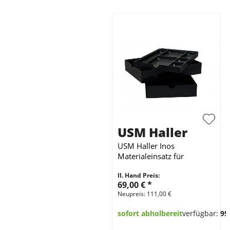
USM Haller
USM Haller Inos
Materialeinsatz für
Rollcontainer 3-teilig
II. Hand Preis:
Schwarz
69,00 €
*
Neupreis: 111,00 €
sofort abholbereit
verfügbar:
95