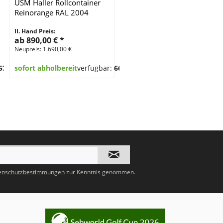
USM Haller Rollcontainer
Reinorange RAL 2004
II. Hand Preis:
ab 890,00 €
*
Neupreis: 1.690,00 €
57
sofort abholbereit
verfügbar:
66
enschutzbestimmungen
zur Kenntnis genommen.