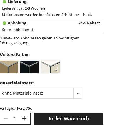
Lieferzeit
ca. 2-3
Wochen
Lieferkosten
werden im nächsten Schritt berechnet.
-2 % Rabatt
Sofort abholbereit
*Liefer- und Abholzeiten gelten ab bestätigtem
Zahlungseingang.
Weitere Farben
Materialeinsatz:
Verfügbarkeit: 75x
–
+
In den
Warenkorb