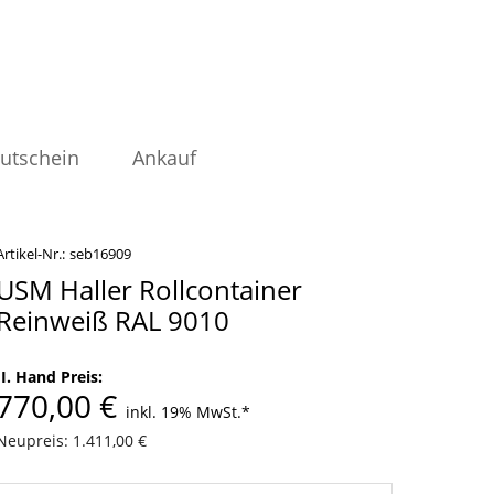
utschein
Ankauf
Artikel-Nr.:
seb16909
USM Haller Rollcontainer
Reinweiß RAL 9010
II. Hand Preis:
770,00 €
inkl. 19% MwSt.
*
Neupreis: 1.411,00 €