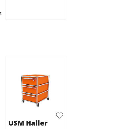
53
USM Haller