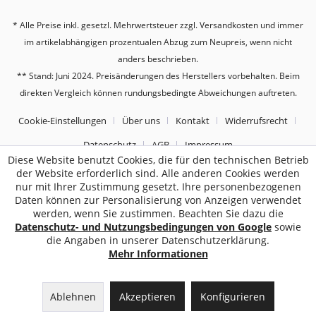
* Alle Preise inkl. gesetzl. Mehrwertsteuer zzgl.
Versandkosten
und immer
im artikelabhängigen prozentualen Abzug zum Neupreis, wenn nicht
anders beschrieben.
** Stand: Juni 2024. Preisänderungen des Herstellers vorbehalten. Beim
direkten Vergleich können rundungsbedingte Abweichungen auftreten.
Cookie-Einstellungen
Über uns
Kontakt
Widerrufsrecht
Datenschutz
AGB
Impressum
Diese Website benutzt Cookies, die für den technischen Betrieb
der Website erforderlich sind. Alle anderen Cookies werden
2187
Bewertungen auf ProvenExpert.com
nur mit Ihrer Zustimmung gesetzt. Ihre personenbezogenen
Daten können zur Personalisierung von Anzeigen verwendet
Sebworld
werden, wenn Sie zustimmen. Beachten Sie dazu die
Datenschutz- und Nutzungsbedingungen von Google
sowie
die Angaben in unserer Datenschutzerklärung.
Mehr Informationen
Ablehnen
Akzeptieren
Konfigurieren