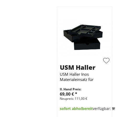
USM Haller
USM Haller Inos
Materialeinsatz für
Rollcontainer 3-teilig
II. Hand Preis:
Schwarz
69,00 €
*
Neupreis: 111,00 €
sofort abholbereit
verfügbar:
95