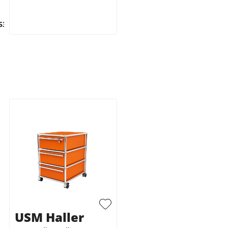
53
USM Haller