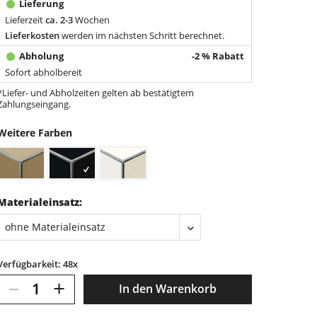
Lieferzeit
ca. 2-3
Wochen
Lieferkosten
werden im nächsten Schritt berechnet.
-2 % Rabatt
Sofort abholbereit
*Liefer- und Abholzeiten gelten ab bestätigtem
Zahlungseingang.
Weitere Farben
Materialeinsatz:
Verfügbarkeit: 48x
–
+
In den
Warenkorb