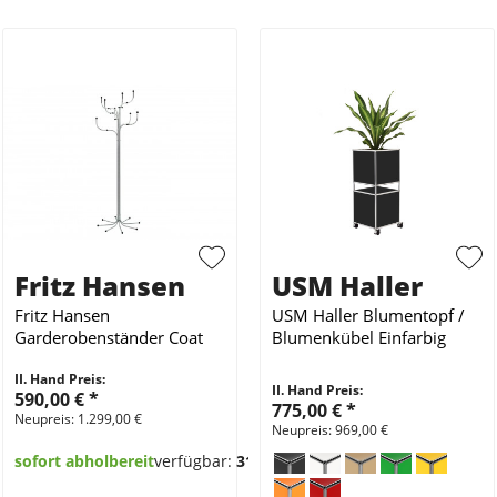
Fritz Hansen
USM Haller
Fritz Hansen
USM Haller Blumentopf /
Garderobenständer Coat
Blumenkübel Einfarbig
Tree Chrom
II. Hand Preis:
II. Hand Preis:
590,00 €
*
775,00 €
*
Neupreis: 1.299,00 €
Neupreis: 969,00 €
sofort abholbereit
verfügbar:
31