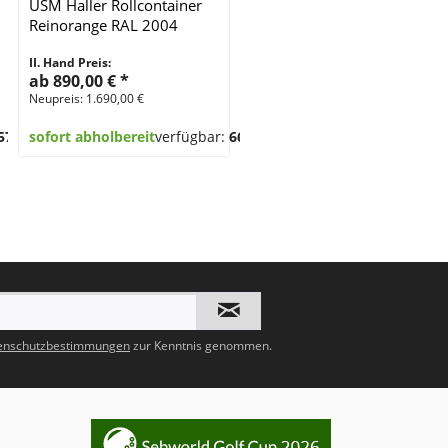
USM Haller Rollcontainer
Reinorange RAL 2004
II. Hand Preis:
ab 890,00 €
*
Neupreis: 1.690,00 €
57
sofort abholbereit
verfügbar:
66
enschutzbestimmungen
zur Kenntnis genommen.