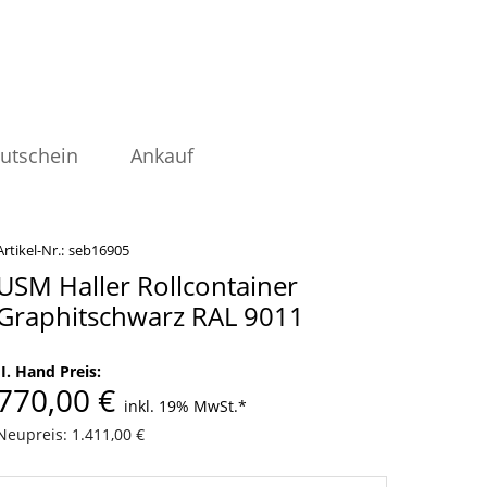
utschein
Ankauf
Artikel-Nr.:
seb16905
USM Haller Rollcontainer
Graphitschwarz RAL 9011
II. Hand Preis:
770,00 €
inkl. 19% MwSt.
*
Neupreis: 1.411,00 €