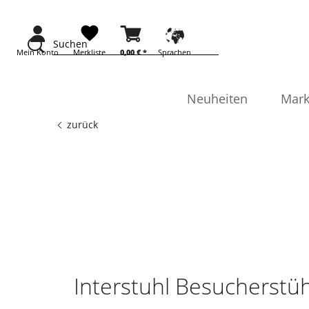
Suchen
Mein Konto
Merkliste
0,00 €
*
Sprachen
Neuheiten
Mark
zurück
Interstuhl Besucherstü