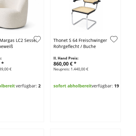
Th
 Margas LC2 Sessel
Thonet S 64 Freischwinger
Be
emeweiß
Rohrgeflecht / Buche
II.
:
II. Hand Preis:
2.
€
*
860,00 €
*
Neu
89,00 €
Neupreis: 1.440,00 €
olbereit
verfügbar:
2
sofort abholbereit
verfügbar:
19