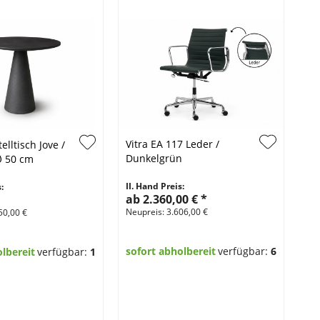
Vitra EA 117 Leder /
elltisch Jove /
Ca
Dunkelgrün
Ø 50 cm
Li
We
II. Hand Preis:
:
II.
ab 2.360,00 €
*
3.
Neupreis: 3.606,00 €
50,00 €
Neu
sofort abholbereit
verfügbar:
6
olbereit
verfügbar:
1
so