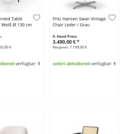
ented Table
Fritz Hansen Swan Vintage
US
/ Weiß Ø 130 cm
Chair Leder / Grau
Sc
17
:
II. Hand Preis:
II.
3.490,00 €
*
1.
20,00 €
Neupreis: 7.199,00 €
Neu
olbereit
verfügbar:
1
sofort abholbereit
verfügbar:
1
so