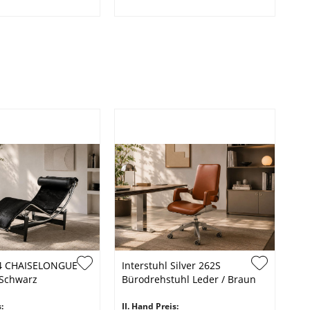
C4 CHAISELONGUE
Interstuhl Silver 262S
US
/ Schwarz
Bürodrehstuhl Leder / Braun
Re
:
II. Hand Preis:
II.