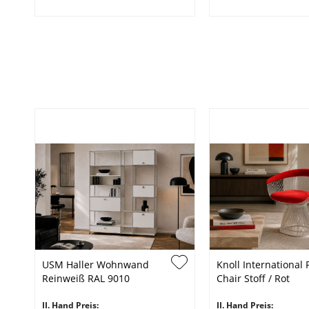
USM Haller Wohnwand
Knoll International
Reinweiß RAL 9010
Chair Stoff / Rot
II. Hand Preis:
II. Hand Preis: