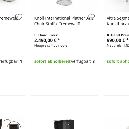
 Cremeweiß
Knoll International Platner Arm
Vitra Segm
Chair Stoff / Cremeweiß
Kunstharz 
II. Hand Preis:
II. Hand Preis
2.490,00 €
*
990,00 €
*
Neupreis: 4.557,00 €
Neupreis: 1.8
verfügbar:
1
sofort abholbereit
verfügbar:
8
sofort abh