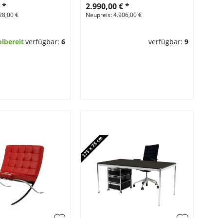
€
*
2.990,00 €
*
4.
28,00 €
Neupreis: 4.906,00 €
Neu
olbereit
verfügbar:
6
verfügbar:
9