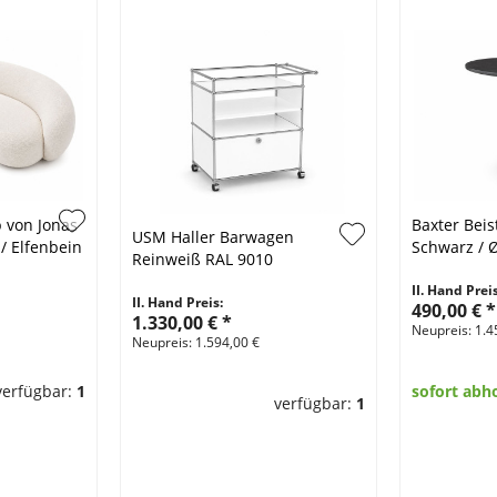
 von Jonas
Baxter Beist
USM Haller Barwagen
/ Elfenbein
Schwarz / 
Reinweiß RAL 9010
II. Hand Preis
II. Hand Preis:
490,00 €
*
1.330,00 €
*
Neupreis: 1.4
Neupreis: 1.594,00 €
verfügbar:
1
sofort abh
verfügbar:
1