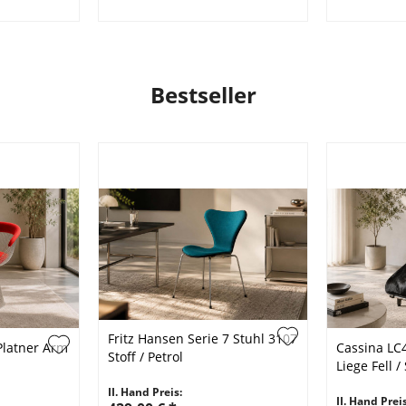
Bestseller
Fritz Hansen Serie 7 Stuhl 3107
 Platner Arm
Cassina L
Stoff / Petrol
Liege Fell 
II. Hand Preis:
II. Hand Preis