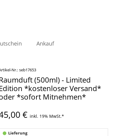
utschein
Ankauf
Artikel-Nr.:
seb17653
Raumduft (500ml) - Limited
Edition *kostenloser Versand*
oder *sofort Mitnehmen*
45,00 €
inkl. 19% MwSt.
*