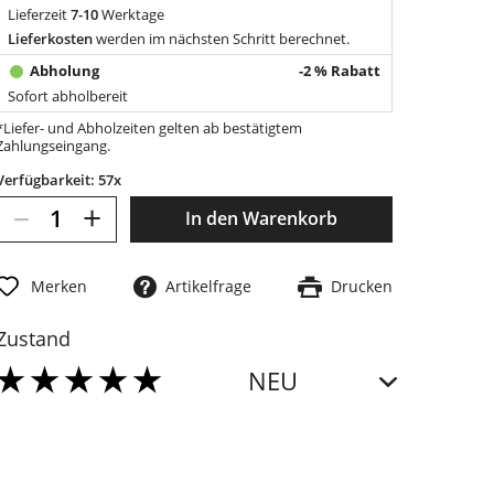
Lieferzeit
7-10
Werktage
Lieferkosten
werden im nächsten Schritt berechnet.
-2 % Rabatt
Sofort abholbereit
*Liefer- und Abholzeiten gelten ab bestätigtem
Zahlungseingang.
Verfügbarkeit: 57x
–
+
In den
Warenkorb
Merken
Artikelfrage
Drucken
Zustand
NEU