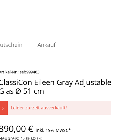
utschein
Ankauf
Artikel-Nr.:
seb999463
ClassiCon Eileen Gray Adjustable
Glas Ø 51 cm
Leider zurzeit ausverkauft!
890,00 €
inkl. 19% MwSt.
*
Neupreis: 1.030,00 €