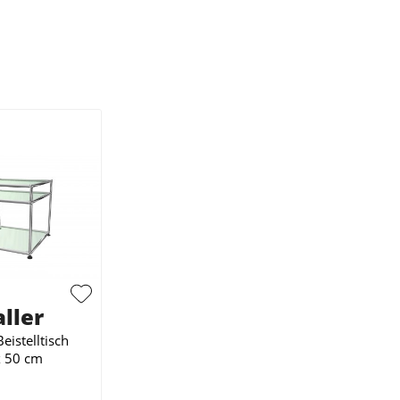
ller
eistelltisch
x 50 cm