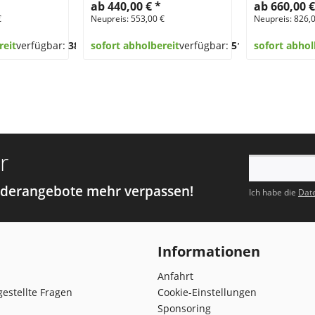
ab 440,00 €
*
ab 660,00 
€
Neupreis: 553,00 €
Neupreis: 826,
reit
verfügbar:
38
sofort abholbereit
verfügbar:
51
sofort abhol
r
nderangebote mehr verpassen!
Ich habe die
Dat
Informationen
Anfahrt
gestellte Fragen
Cookie-Einstellungen
Sponsoring