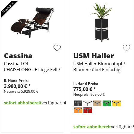
Cassina
USM Haller
Cassina LC4
USM Haller Blumentopf /
CHAISELONGUE Liege Fell /
Blumenkübel Einfarbig
Braun / Schwarz / Weiß
II. Hand Preis:
II. Hand Preis:
3.980,00 €
*
775,00 €
*
Neupreis: 5.928,00 €
Neupreis: 969,00 €
sofort abholbereit
verfügbar:
4
sofort abholbereit
verfügbar: