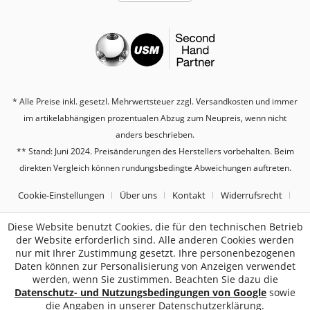
* Alle Preise inkl. gesetzl. Mehrwertsteuer zzgl.
Versandkosten
und immer
im artikelabhängigen prozentualen Abzug zum Neupreis, wenn nicht
anders beschrieben.
** Stand: Juni 2024. Preisänderungen des Herstellers vorbehalten. Beim
direkten Vergleich können rundungsbedingte Abweichungen auftreten.
Cookie-Einstellungen
Über uns
Kontakt
Widerrufsrecht
Datenschutz
AGB
Impressum
Diese Website benutzt Cookies, die für den technischen Betrieb
der Website erforderlich sind. Alle anderen Cookies werden
nur mit Ihrer Zustimmung gesetzt. Ihre personenbezogenen
2187
Bewertungen auf ProvenExpert.com
Daten können zur Personalisierung von Anzeigen verwendet
werden, wenn Sie zustimmen. Beachten Sie dazu die
Sebworld
Datenschutz- und Nutzungsbedingungen von Google
sowie
die Angaben in unserer Datenschutzerklärung.