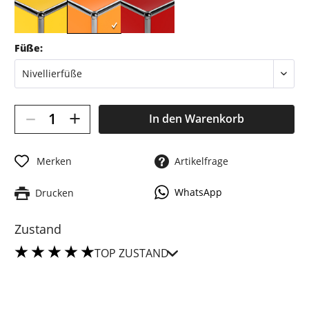
Füße:
–
+
In den
Warenkorb
Merken
Artikelfrage
WhatsApp
Drucken
Zustand
TOP ZUSTAND