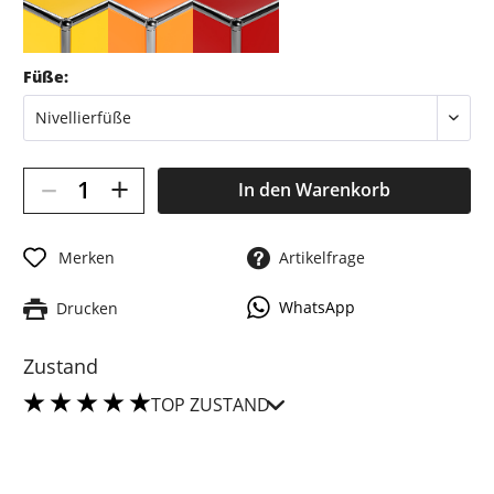
Füße:
–
+
In den
Warenkorb
Merken
Artikelfrage
WhatsApp
Drucken
Zustand
TOP ZUSTAND