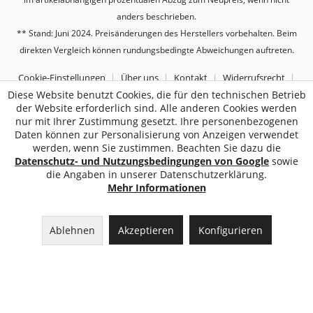
anders beschrieben.
** Stand: Juni 2024. Preisänderungen des Herstellers vorbehalten. Beim
direkten Vergleich können rundungsbedingte Abweichungen auftreten.
Cookie-Einstellungen
Über uns
Kontakt
Widerrufsrecht
Diese Website benutzt Cookies, die für den technischen Betrieb
Datenschutz
AGB
Impressum
der Website erforderlich sind. Alle anderen Cookies werden
nur mit Ihrer Zustimmung gesetzt. Ihre personenbezogenen
Daten können zur Personalisierung von Anzeigen verwendet
2187
Bewertungen auf ProvenExpert.com
werden, wenn Sie zustimmen. Beachten Sie dazu die
Datenschutz- und Nutzungsbedingungen von Google
sowie
Sebworld
die Angaben in unserer Datenschutzerklärung.
Mehr Informationen
Ablehnen
Akzeptieren
Konfigurieren