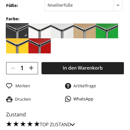
Füße:
Farbe:
–
+
In den
Warenkorb
Merken
Artikelfrage
WhatsApp
Drucken
Zustand
TOP ZUSTAND