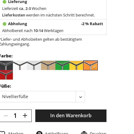
Lieferzeit
ca. 2-3
Wochen
Lieferkosten
werden im nächsten Schritt berechnet.
-2 % Rabatt
Abholbereit nach
10-14
Werktagen
*Liefer- und Abholzeiten gelten ab bestätigtem
Zahlungseingang.
Farbe:
Füße:
–
+
In den
Warenkorb
Merken
Artikelfrage
Drucken