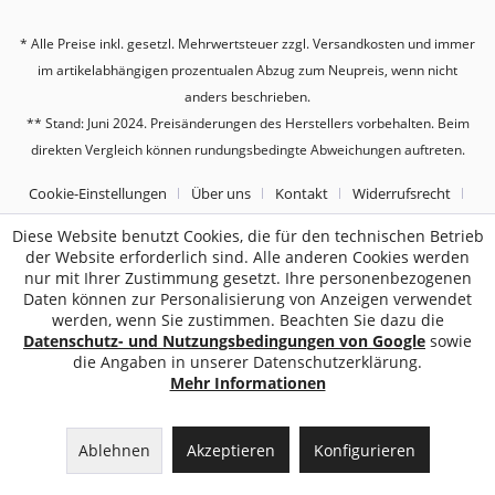
* Alle Preise inkl. gesetzl. Mehrwertsteuer zzgl.
Versandkosten
und immer
im artikelabhängigen prozentualen Abzug zum Neupreis, wenn nicht
anders beschrieben.
** Stand: Juni 2024. Preisänderungen des Herstellers vorbehalten. Beim
direkten Vergleich können rundungsbedingte Abweichungen auftreten.
Cookie-Einstellungen
Über uns
Kontakt
Widerrufsrecht
Datenschutz
AGB
Impressum
Diese Website benutzt Cookies, die für den technischen Betrieb
der Website erforderlich sind. Alle anderen Cookies werden
nur mit Ihrer Zustimmung gesetzt. Ihre personenbezogenen
2187
Bewertungen auf ProvenExpert.com
Daten können zur Personalisierung von Anzeigen verwendet
werden, wenn Sie zustimmen. Beachten Sie dazu die
Sebworld
Datenschutz- und Nutzungsbedingungen von Google
sowie
die Angaben in unserer Datenschutzerklärung.
Mehr Informationen
Ablehnen
Akzeptieren
Konfigurieren