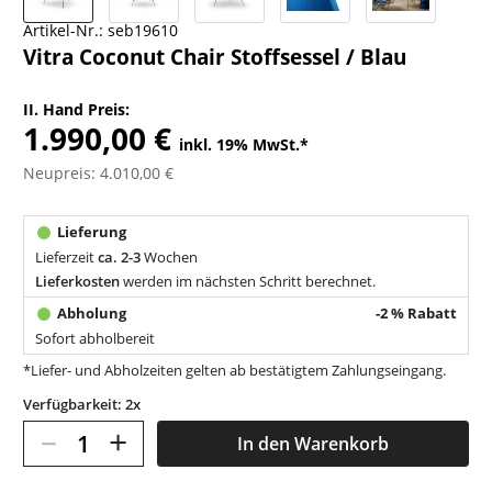
Artikel-Nr.:
seb19610
Vitra Coconut Chair Stoffsessel / Blau
II. Hand Preis:
1.990,00 €
inkl. 19% MwSt.
*
Neupreis: 4.010,00 €
Lieferzeit
ca. 2-3
Wochen
Lieferkosten
werden im nächsten Schritt berechnet.
-2 % Rabatt
Sofort abholbereit
*Liefer- und Abholzeiten gelten ab bestätigtem Zahlungseingang.
Verfügbarkeit: 2x
–
+
In den
Warenkorb