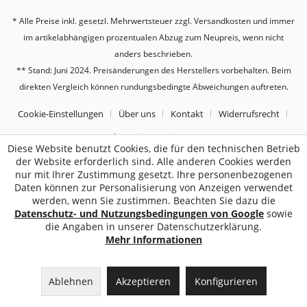
* Alle Preise inkl. gesetzl. Mehrwertsteuer zzgl.
Versandkosten
und immer
im artikelabhängigen prozentualen Abzug zum Neupreis, wenn nicht
anders beschrieben.
** Stand: Juni 2024. Preisänderungen des Herstellers vorbehalten. Beim
direkten Vergleich können rundungsbedingte Abweichungen auftreten.
Cookie-Einstellungen
Über uns
Kontakt
Widerrufsrecht
Datenschutz
AGB
Impressum
Diese Website benutzt Cookies, die für den technischen Betrieb
der Website erforderlich sind. Alle anderen Cookies werden
nur mit Ihrer Zustimmung gesetzt. Ihre personenbezogenen
2187
Bewertungen auf ProvenExpert.com
Daten können zur Personalisierung von Anzeigen verwendet
Sebworld
werden, wenn Sie zustimmen. Beachten Sie dazu die
Datenschutz- und Nutzungsbedingungen von Google
sowie
die Angaben in unserer Datenschutzerklärung.
Mehr Informationen
Ablehnen
Akzeptieren
Konfigurieren