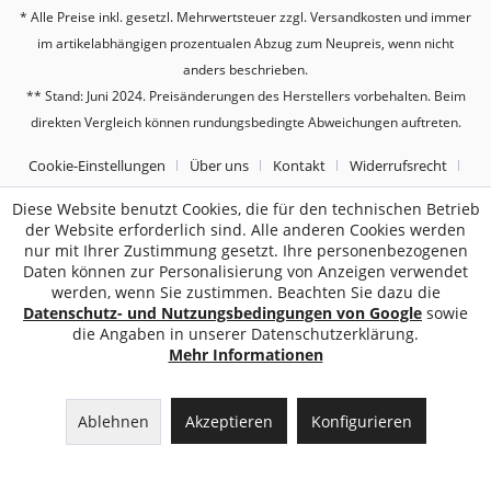
* Alle Preise inkl. gesetzl. Mehrwertsteuer zzgl.
Versandkosten
und immer
im artikelabhängigen prozentualen Abzug zum Neupreis, wenn nicht
anders beschrieben.
** Stand: Juni 2024. Preisänderungen des Herstellers vorbehalten. Beim
direkten Vergleich können rundungsbedingte Abweichungen auftreten.
Cookie-Einstellungen
Über uns
Kontakt
Widerrufsrecht
Datenschutz
AGB
Impressum
Diese Website benutzt Cookies, die für den technischen Betrieb
der Website erforderlich sind. Alle anderen Cookies werden
nur mit Ihrer Zustimmung gesetzt. Ihre personenbezogenen
2187
Bewertungen auf ProvenExpert.com
Daten können zur Personalisierung von Anzeigen verwendet
werden, wenn Sie zustimmen. Beachten Sie dazu die
Sebworld
Datenschutz- und Nutzungsbedingungen von Google
sowie
die Angaben in unserer Datenschutzerklärung.
Mehr Informationen
Ablehnen
Akzeptieren
Konfigurieren