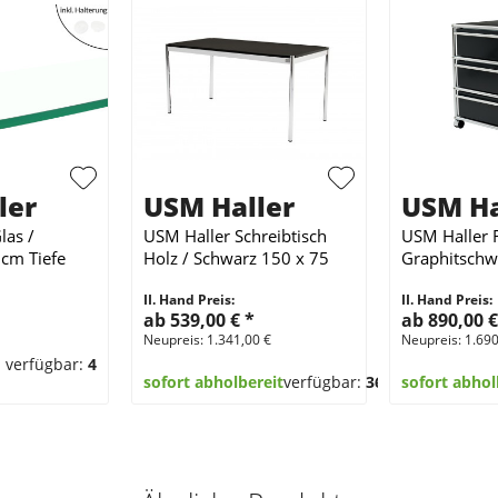
ler
USM Haller
USM Ha
las /
USM Haller Schreibtisch
USM Haller R
 cm Tiefe
Holz / Schwarz 150 x 75
Graphitschw
cm
II. Hand Preis:
II. Hand Preis:
ab 539,00 €
*
ab 890,00 
Neupreis: 1.341,00 €
Neupreis: 1.690
verfügbar:
4
sofort abholbereit
verfügbar:
368
sofort abhol