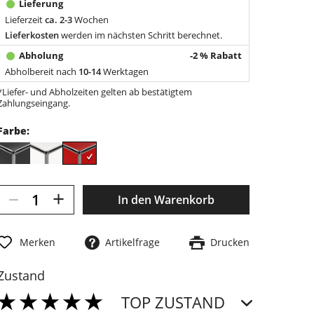
Lieferzeit
ca. 2-3
Wochen
Lieferkosten
werden im nächsten Schritt berechnet.
-2 % Rabatt
Abholbereit nach
10-14
Werktagen
*Liefer- und Abholzeiten gelten ab bestätigtem
Zahlungseingang.
Farbe:
–
+
In den
Warenkorb
Merken
Artikelfrage
Drucken
Zustand
TOP ZUSTAND