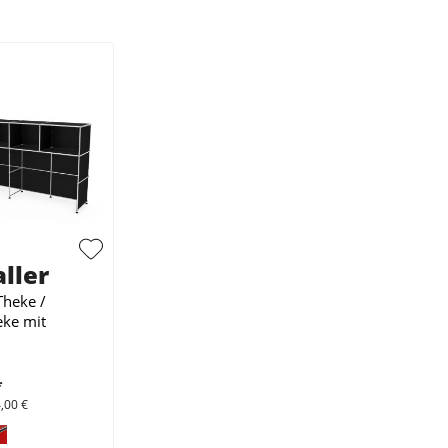
ller
Theke /
ke mit
*
,00 €