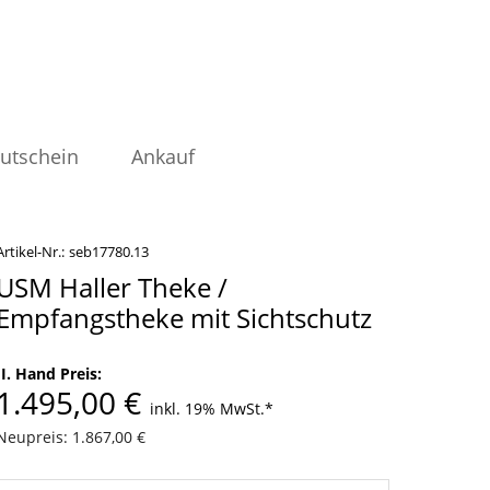
utschein
Ankauf
Artikel-Nr.:
seb17780.13
USM Haller Theke /
Empfangstheke mit Sichtschutz
II. Hand Preis:
1.495,00 €
inkl. 19% MwSt.
*
Neupreis: 1.867,00 €