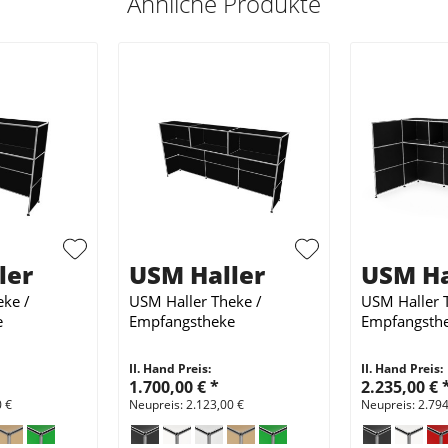
Ähnliche Produkte
ler
USM Haller
USM Ha
eke /
USM Haller Theke /
USM Haller 
e
Empfangstheke
Empfangsthe
Sichtschutz
II. Hand Preis:
II. Hand Preis:
1.700,00 €
*
2.235,00 €
0 €
Neupreis: 2.123,00 €
Neupreis: 2.794