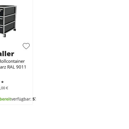
ller
ollcontainer
arz RAL 9011
€
*
,00 €
bereit
verfügbar:
57