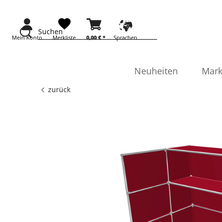
Suchen
Mein Konto
Merkliste
0,00 €
*
Sprachen
Neuheiten
Mark
zurück