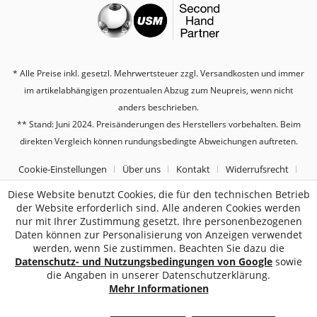
* Alle Preise inkl. gesetzl. Mehrwertsteuer zzgl.
Versandkosten
und immer
im artikelabhängigen prozentualen Abzug zum Neupreis, wenn nicht
anders beschrieben.
** Stand: Juni 2024. Preisänderungen des Herstellers vorbehalten. Beim
direkten Vergleich können rundungsbedingte Abweichungen auftreten.
Cookie-Einstellungen
Über uns
Kontakt
Widerrufsrecht
Datenschutz
AGB
Impressum
Diese Website benutzt Cookies, die für den technischen Betrieb
der Website erforderlich sind. Alle anderen Cookies werden
nur mit Ihrer Zustimmung gesetzt. Ihre personenbezogenen
2187
Bewertungen auf ProvenExpert.com
Daten können zur Personalisierung von Anzeigen verwendet
werden, wenn Sie zustimmen. Beachten Sie dazu die
Sebworld
Datenschutz- und Nutzungsbedingungen von Google
sowie
die Angaben in unserer Datenschutzerklärung.
Mehr Informationen