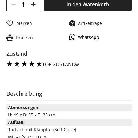
–
+
In den
Warenkorb
Merken
Artikelfrage
WhatsApp
Drucken
Zustand
TOP ZUSTAND
Beschreibung
Abmessungen:
H: 49 x B: 35 x T: 35 cm
Aufbau:
1 x Fach mit Klapptür (Soft Close)
Mit Aufsatz (10 cm)