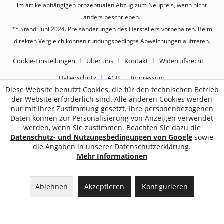
im artikelabhängigen prozentualen Abzug zum Neupreis, wenn nicht
anders beschrieben.
** Stand: Juni 2024. Preisänderungen des Herstellers vorbehalten. Beim
direkten Vergleich können rundungsbedingte Abweichungen auftreten.
Cookie-Einstellungen
Über uns
Kontakt
Widerrufsrecht
Datenschutz
AGB
Impressum
Diese Website benutzt Cookies, die für den technischen Betrieb
der Website erforderlich sind. Alle anderen Cookies werden
2187
Bewertungen auf ProvenExpert.com
nur mit Ihrer Zustimmung gesetzt. Ihre personenbezogenen
Daten können zur Personalisierung von Anzeigen verwendet
Sebworld
werden, wenn Sie zustimmen. Beachten Sie dazu die
Datenschutz- und Nutzungsbedingungen von Google
sowie
die Angaben in unserer Datenschutzerklärung.
Mehr Informationen
Ablehnen
Akzeptieren
Konfigurieren