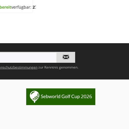
bereit
verfügbar:
27
enschutzbestimmungen
zur Kenntnis genommen.