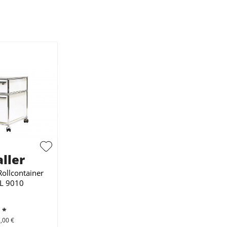
ller
ollcontainer
L 9010
€
*
,00 €