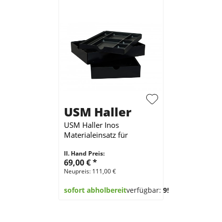
USM Haller
USM Haller Inos
Materialeinsatz für
Rollcontainer 3-teilig
II. Hand Preis:
Schwarz
69,00 €
*
Neupreis: 111,00 €
sofort abholbereit
verfügbar:
95