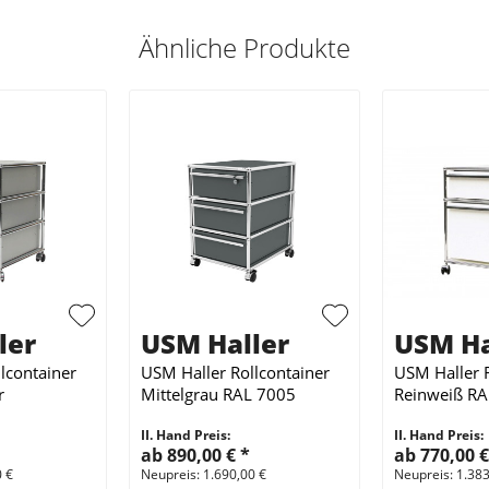
Ähnliche Produkte
ler
USM Haller
USM Ha
lcontainer
USM Haller Rollcontainer
USM Haller R
r
Mittelgrau RAL 7005
Reinweiß RA
II. Hand Preis:
II. Hand Preis:
ab 890,00 €
*
ab 770,00 
0 €
Neupreis: 1.690,00 €
Neupreis: 1.383