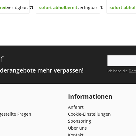
reit
verfügbar:
70
sofort abholbereit
verfügbar:
18
sofort abhol
r
nderangebote mehr verpassen!
Ich habe die
Dat
Informationen
Anfahrt
gestellte Fragen
Cookie-Einstellungen
Sponsoring
Über uns
Kontakt