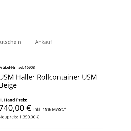
utschein
Ankauf
Artikel-Nr.:
seb16908
USM Haller Rollcontainer USM
Beige
II. Hand Preis:
740,00 €
inkl. 19% MwSt.
*
Neupreis: 1.350,00 €