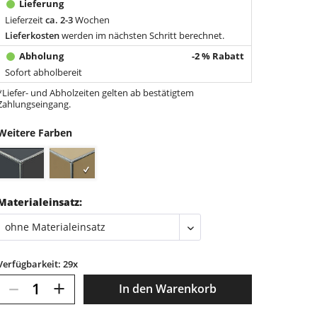
Lieferzeit
ca. 2-3
Wochen
Lieferkosten
werden im nächsten Schritt berechnet.
-2 % Rabatt
Sofort abholbereit
*Liefer- und Abholzeiten gelten ab bestätigtem
Zahlungseingang.
Weitere Farben
Materialeinsatz:
Verfügbarkeit: 29x
–
+
In den
Warenkorb