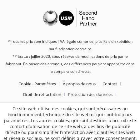
* Tous les prix sont indiqués TVA légale comprise, plus
frais d'expédition
sauf indication contraire
** Statut : juillet 2020, sous réserve de modifications de prix par le
fabricant. En raison des arrondis, des différences peuvent apparaître dans
la comparaison directe.
Cookie - Paramètres
À propos de nous
Contact
Droit de rétractation
Protection des données
Conditions Générales
Mentions légales
Ce site web utilise des cookies, qui sont nécessaires au
fonctionnement technique du site web et qui sont toujours
paramétrés. Les autres cookies, qui sont destinés à accroître le
2187
Bewertungen auf ProvenExpert.com
confort d'utilisation de ce site web, à des fins de publicité
directe ou pour simplifier l'interaction avec d'autres sites web
Sebworld
et réseaux sociaux, ne sont définis qu'avec votre consentement.