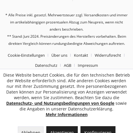
* Alle Preise inkl. gesetzl. Mehrwertsteuer zzgl.
Versandkosten
und immer
im artikelabhängigen prozentualen Abzug zum Neupreis, wenn nicht
anders beschrieben.
** Stand: Juni 2024. Preisänderungen des Herstellers vorbehalten. Beim
direkten Vergleich können rundungsbedingte Abweichungen auftreten.
Cookie-Einstellungen
Über uns
Kontakt
Widerrufsrecht
Datenschutz
AGB
Impressum
Diese Website benutzt Cookies, die für den technischen Betrieb
der Website erforderlich sind. Alle anderen Cookies werden
2187
Bewertungen auf ProvenExpert.com
nur mit Ihrer Zustimmung gesetzt. Ihre personenbezogenen
Daten können zur Personalisierung von Anzeigen verwendet
Sebworld
werden, wenn Sie zustimmen. Beachten Sie dazu die
Datenschutz- und Nutzungsbedingungen von Google
sowie
die Angaben in unserer Datenschutzerklärung.
Mehr Informationen
Ablehnen
Akzeptieren
Konfigurieren