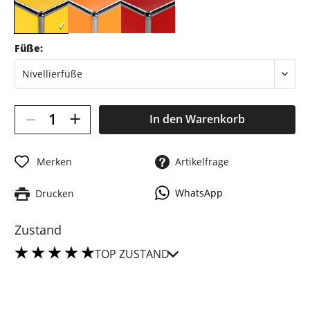
Füße:
–
+
In den
Warenkorb
Merken
Artikelfrage
WhatsApp
Drucken
Zustand
TOP ZUSTAND