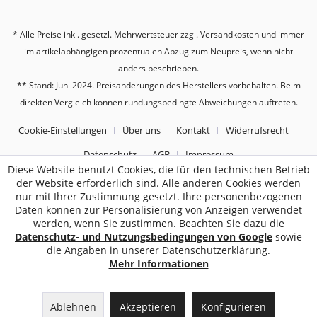
* Alle Preise inkl. gesetzl. Mehrwertsteuer zzgl.
Versandkosten
und immer
im artikelabhängigen prozentualen Abzug zum Neupreis, wenn nicht
anders beschrieben.
** Stand: Juni 2024. Preisänderungen des Herstellers vorbehalten. Beim
direkten Vergleich können rundungsbedingte Abweichungen auftreten.
Cookie-Einstellungen
Über uns
Kontakt
Widerrufsrecht
Datenschutz
AGB
Impressum
Diese Website benutzt Cookies, die für den technischen Betrieb
der Website erforderlich sind. Alle anderen Cookies werden
2187
Bewertungen auf ProvenExpert.com
nur mit Ihrer Zustimmung gesetzt. Ihre personenbezogenen
Daten können zur Personalisierung von Anzeigen verwendet
Sebworld
werden, wenn Sie zustimmen. Beachten Sie dazu die
Datenschutz- und Nutzungsbedingungen von Google
sowie
die Angaben in unserer Datenschutzerklärung.
Mehr Informationen
Ablehnen
Akzeptieren
Konfigurieren