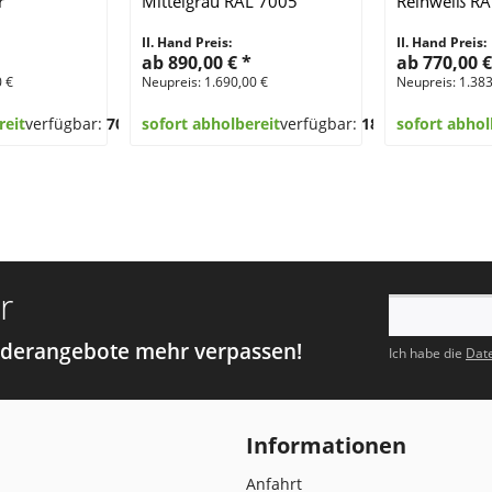
r
Mittelgrau RAL 7005
Reinweiß RA
II. Hand Preis:
II. Hand Preis:
ab 890,00 €
*
ab 770,00 
0 €
Neupreis: 1.690,00 €
Neupreis: 1.383
reit
verfügbar:
70
sofort abholbereit
verfügbar:
18
sofort abhol
r
nderangebote mehr verpassen!
Ich habe die
Dat
Informationen
Anfahrt