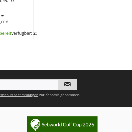
L 9010
€
*
,00 €
bereit
verfügbar:
27
enschutzbestimmungen
zur Kenntnis genommen.