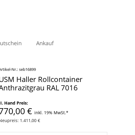
utschein
Ankauf
Artikel-Nr.:
seb16899
USM Haller Rollcontainer
Anthrazitgrau RAL 7016
II. Hand Preis:
770,00 €
inkl. 19% MwSt.
*
Neupreis: 1.411,00 €