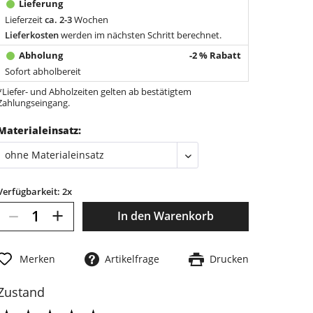
Lieferzeit
ca. 2-3
Wochen
Lieferkosten
werden im nächsten Schritt berechnet.
-2 % Rabatt
Sofort abholbereit
*Liefer- und Abholzeiten gelten ab bestätigtem
Zahlungseingang.
Materialeinsatz:
Verfügbarkeit: 2x
–
+
In den
Warenkorb
Merken
Artikelfrage
Drucken
Zustand