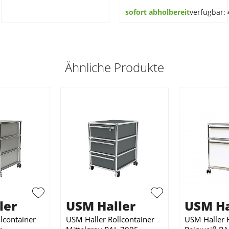
sofort abholbereit
verfügbar:
Ähnliche Produkte
ler
USM Haller
USM Ha
lcontainer
USM Haller Rollcontainer
USM Haller R