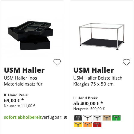
USM Haller
USM Haller
USM Haller Inos
USM Haller Beistelltisch
Materialeinsatz für
Klarglas 75 x 50 cm
Rollcontainer 3-teilig
II. Hand Preis:
Schwarz
II. Hand Preis:
69,00 €
*
ab 400,00 €
*
Neupreis: 111,00 €
Neupreis: 500,00 €
sofort abholbereit
verfügbar:
95