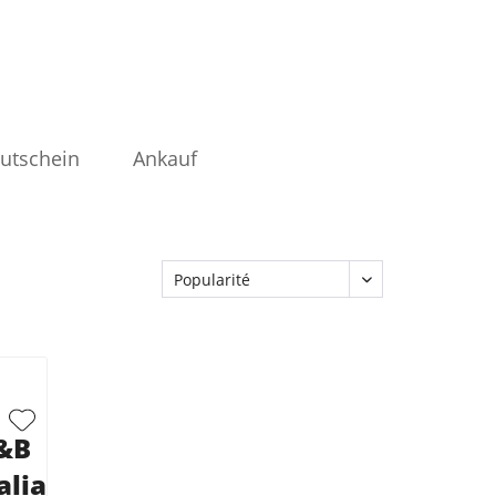
utschein
Ankauf
&B
alia