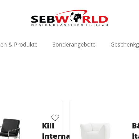
en & Produkte
Sonderangebote
Geschenkg
Kill
B
International
It