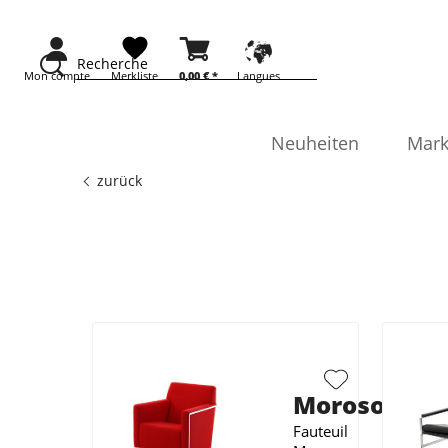
Recherche
Mon compte
Merkliste
0,00 € *
Langues
Neuheiten
Mark
zurück
Moroso
Fauteuil