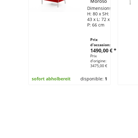
Moroso
Steel
Dimensions:
Tissu /
H: 80 x SH:
43 x L: 72 x
Rouge
P: 66 cm
Modèle:
Steel,
Prix
Enrico
d'occasion:
Franzolini,
1490,00 € *
2000
Prix
Revêtement:
d'origine:
Tissu /
3475,00 €
rouge
sofort abholbereit
disponible:
1