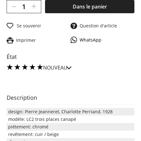
–
+
Dans le panier
Se souvenir
Question d'article
WhatsApp
Imprimer
État
NOUVEAU
Description
design: Pierre Jeanneret, Charlotte Perriand, 1928
modèle: LC2 trois places canapé
piétement: chromé
revêtement: cuir / beige