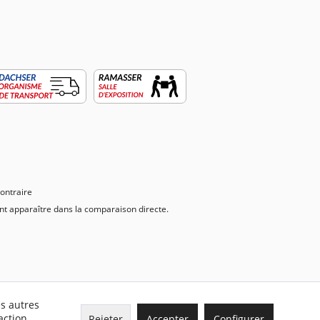
contraire
vent apparaître dans la comparaison directe.
es autres
action
Rejeter
Accepter
Configurer