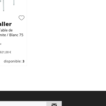
ller
Table de
ite / Blanc 75
:
2921,00 €
disponible:
3