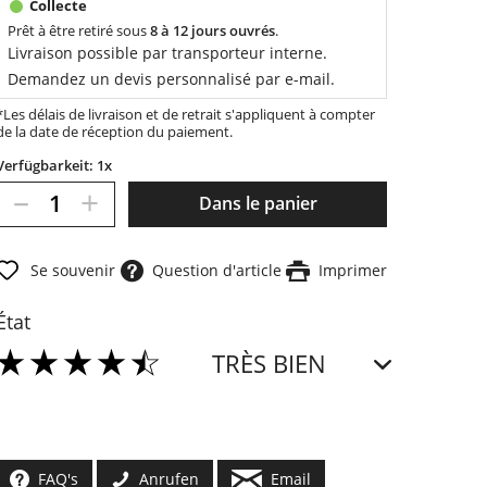
Prêt à être retiré sous
8 à 12 jours ouvrés
.
Livraison possible par transporteur interne.
Demandez un devis personnalisé par e-mail.
*Les délais de livraison et de retrait s'appliquent à compter
de la date de réception du paiement.
Verfügbarkeit: 1x
–
+
Dans le panier
Se souvenir
Question d'article
Imprimer
État
TRÈS BIEN
FAQ's
Anrufen
Email