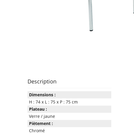
Description
Dimensions :
H : 74 x L : 75 x P : 75 cm
Plateau :
Verre / jaune
Piètement :
Chromé