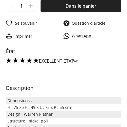
–
+
Dans le panier
Se souvenir
Question d'article
WhatsApp
Imprimer
État
EXCELLENT ÉTAT
Description
Dimensions :
H : 75 x SH : 49 x L : 73 x P : 55 cm
Design : Warren Platner
Structure : nickel poli