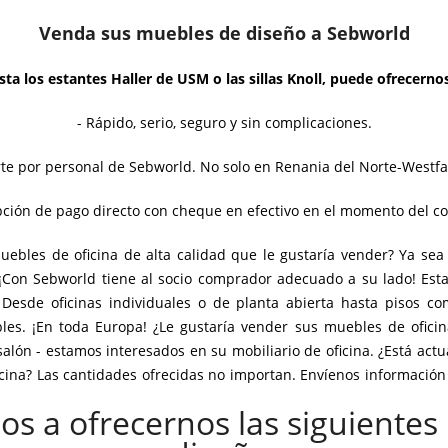
Venda sus muebles de diseño a Sebworld
sta los estantes Haller de USM o las sillas Knoll, puede ofrecernos
- Rápido, serio, seguro y sin complicaciones.
te por personal de Sebworld. No solo en Renania del Norte-Westfal
pción de pago directo con cheque en efectivo en el momento del co
uebles de oficina de alta calidad que le gustaría vender? Ya sea 
¡Con Sebworld tiene al socio comprador adecuado a su lado! Es
Desde oficinas individuales o de planta abierta hasta pisos com
es. ¡En toda Europa! ¿Le gustaría vender sus muebles de oficina
salón - estamos interesados en su mobiliario de oficina. ¿Está act
icina? Las cantidades ofrecidas no importan. Envíenos información 
remos de su procesamiento posterior.
os a ofrecernos las siguiente