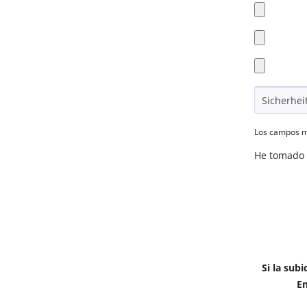
Los campos ma
He tomado 
Si la sub
En