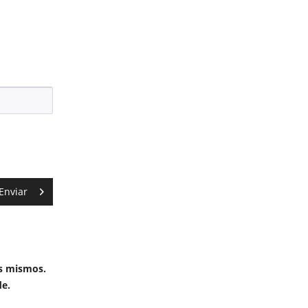
Enviar
os mismos.
de
.