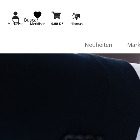
Buscar
Mi cuenta
Merkliste
0,00 € *
Idiomas
Neuheiten
Mark