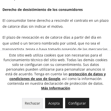
Derecho de desistimiento de los consumidores
El consumidor tiene derecho a rescindir el contrato en un plazo
de catorce días sin indicar el motivo.
El plazo de revocación es de catorce días a partir del día en
que usted o un tercero nombrado por usted, que no sea el
transportista, tenga o haya tomado posesión de las mercancías.
Este sitio web utiliza cookies que son necesarias para el
funcionamiento técnico del sitio web. Todas las demás cookies
Para ejercer su derecho de desistimiento, deberá informarnos
solo se configuran con su consentimiento. Sus datos
(Empresa Lutz Stohr - Sebworld, Bonner Straße 40, 53842
personales pueden utilizarse para personalizar anuncios si
Troisdorf, Alemania, verwaltung@sebworld.de, Teléfono:
está de acuerdo. Tenga en cuenta las
protección de datos y
02241932690, Fax: 022419326910) mediante una declaración
condiciones de uso de Google
, así como la información
contenida en nuestra declaración de protección de datos.
clara (por ejemplo, una carta enviada por correo, fax o correo
Más Información
electrónico) de su decisión de desistir de este contrato. Para
ello, puede utilizar el modelo de formulario de desistimiento
adjunto, que, sin embargo, no es obligatorio.
Rechazar
Acepta
Configurar