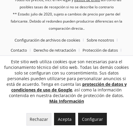
posibles tasas de recepción si no se describe lo contrario
** Estado: julio de 2020, sujeto a cambios de precio por parte del
fabricante. Debido al redondeo pueden producirse diferencias en la
comparación directa..
Configuración de archivos de cookies
Sobre nosotros
Contacto
Derecho de retractación
Protección de datos
Tèrminos y condiciones generales
Pie de imprenta
Este sitio web utiliza cookies que son necesarias para el
funcionamiento técnico del sitio web. Todas las demás cookies
solo se configuran con su consentimiento. Sus datos
2187
Bewertungen auf ProvenExpert.com
personales pueden utilizarse para personalizar anuncios si
está de acuerdo. Tenga en cuenta las
protección de datos y
Sebworld
condiciones de uso de Google
, así como la información
contenida en nuestra declaración de protección de datos.
Más Información
Rechazar
Acepta
Configurar