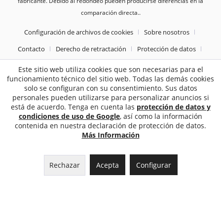
fabricante. Debido al redondeo pueden producirse diferencias en la
comparación directa..
Configuración de archivos de cookies
Sobre nosotros
Contacto
Derecho de retractación
Protección de datos
Tèrminos y condiciones generales
Pie de imprenta
Este sitio web utiliza cookies que son necesarias para el
funcionamiento técnico del sitio web. Todas las demás cookies
solo se configuran con su consentimiento. Sus datos
2187
Bewertungen auf ProvenExpert.com
personales pueden utilizarse para personalizar anuncios si
está de acuerdo. Tenga en cuenta las
protección de datos y
Sebworld
condiciones de uso de Google
, así como la información
contenida en nuestra declaración de protección de datos.
Más Información
Rechazar
Acepta
Configurar