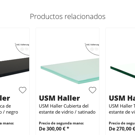
Productos relacionados
ler
USM Haller
USM Ha
ca de
USM Haller Cubierta del
USM Haller 
o / negro
estante de vidrio / satinado
estante de vi
 profundidad
para 50 cm de profundidad
transparent
da mano:
Precio de segunda mano:
Precio de seg
de profundi
De 300,00 € *
De 270,00 €