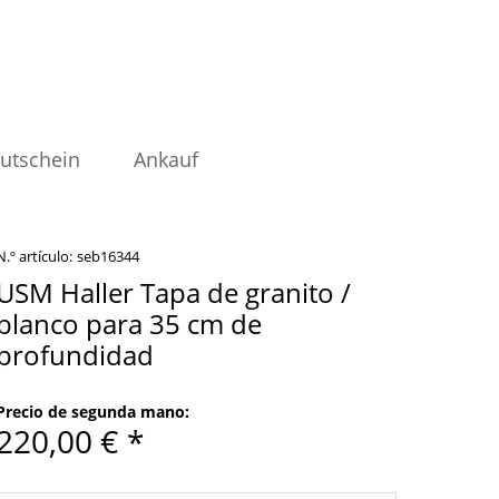
utschein
Ankauf
N.º artículo:
seb16344
USM Haller Tapa de granito /
blanco para 35 cm de
profundidad
Precio de segunda mano:
220,00 € *