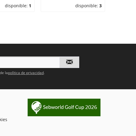
disponible:
1
disponible:
3
de la
política de privacidad
.
kies