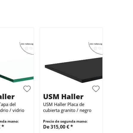
ller
USM Haller
Tapa del
USM Haller Placa de
drio / vidrio
cubierta granito / negro
e para 50 cm
para 50 cm de profundidad
unda mano:
Precio de segunda mano:
dad
 *
De 315,00 € *