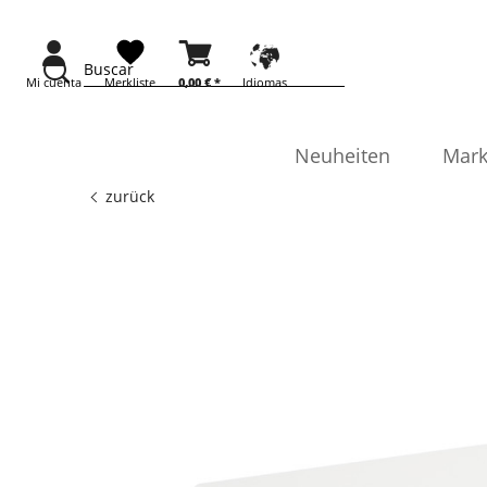
Buscar
Mi cuenta
Merkliste
0,00 € *
Idiomas
Neuheiten
Mark
zurück