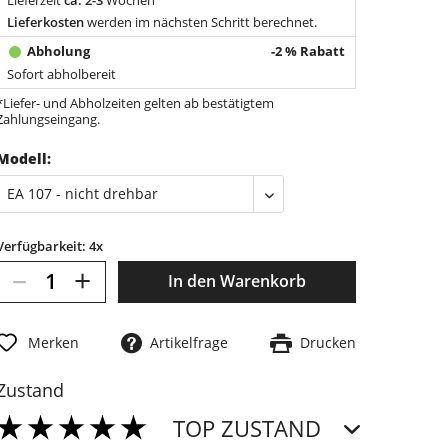
Lieferkosten
werden im nächsten Schritt berechnet.
-2 % Rabatt
Sofort abholbereit
*Liefer- und Abholzeiten gelten ab bestätigtem
Zahlungseingang.
Modell:
Verfügbarkeit: 4x
–
+
In den
Warenkorb
Merken
Artikelfrage
Drucken
Zustand
TOP ZUSTAND