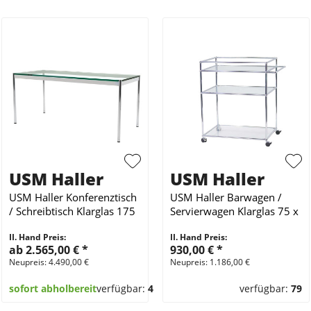
USM Haller
USM Haller
USM Haller Konferenztisch
USM Haller Barwagen /
/ Schreibtisch Klarglas 175
Servierwagen Klarglas 75 x
x 75 cm
50 cm
II. Hand Preis:
II. Hand Preis:
ab 2.565,00 €
*
930,00 €
*
Neupreis: 4.490,00 €
Neupreis: 1.186,00 €
sofort abholbereit
verfügbar:
4
verfügbar:
79