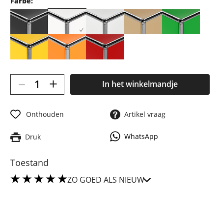
Farbe:
–
+
In het winkelmandje
Onthouden
Artikel vraag
WhatsApp
Druk
Toestand
ZO GOED ALS NIEUW