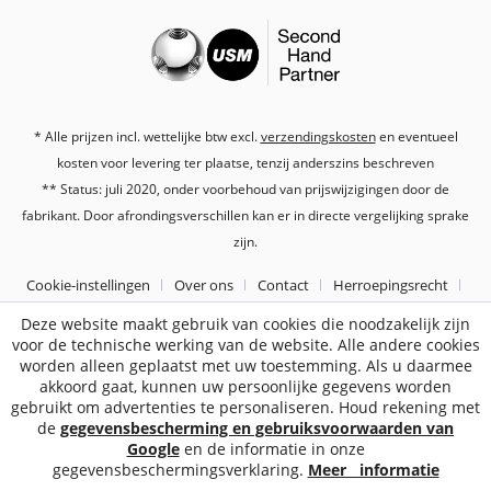
* Alle prijzen incl. wettelijke btw excl.
verzendingskosten
en eventueel
kosten voor levering ter plaatse, tenzij anderszins beschreven
** Status: juli 2020, onder voorbehoud van prijswijzigingen door de
fabrikant. Door afrondingsverschillen kan er in directe vergelijking sprake
zijn.
Cookie-instellingen
Over ons
Contact
Herroepingsrecht
Gegevensbescherming
Algemene Voorwaarden
Impressum
Deze website maakt gebruik van cookies die noodzakelijk zijn
voor de technische werking van de website. Alle andere cookies
worden alleen geplaatst met uw toestemming. Als u daarmee
2187
Bewertungen auf ProvenExpert.com
akkoord gaat, kunnen uw persoonlijke gegevens worden
gebruikt om advertenties te personaliseren. Houd rekening met
Sebworld
de
gegevensbescherming en gebruiksvoorwaarden van
Google
en de informatie in onze
gegevensbeschermingsverklaring.
Meer informatie