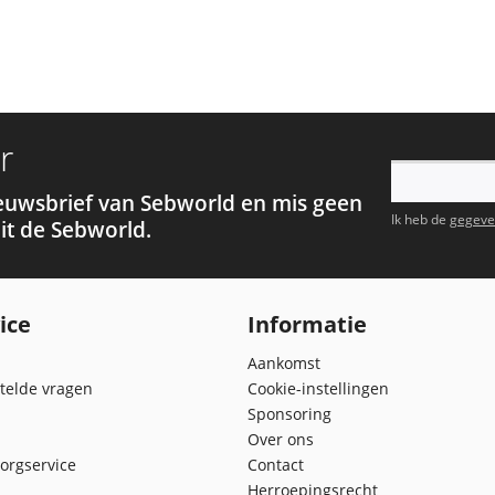
r
euwsbrief van Sebworld en mis geen
Ik heb de
gegeve
it de Sebworld.
ice
Informatie
Aankomst
telde vragen
Cookie-instellingen
Sponsoring
Over ons
orgservice
Contact
Herroepingsrecht