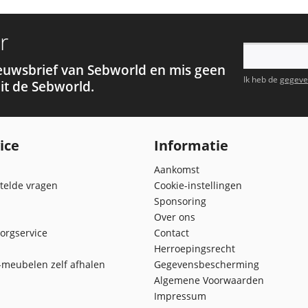
r
euwsbrief van Sebworld en mis geen
Ik heb de
gegeve
it de Sebworld.
ice
Informatie
Aankomst
telde vragen
Cookie-instellingen
Sponsoring
Over ons
orgservice
Contact
Herroepingsrecht
meubelen zelf afhalen
Gegevensbescherming
Algemene Voorwaarden
Impressum