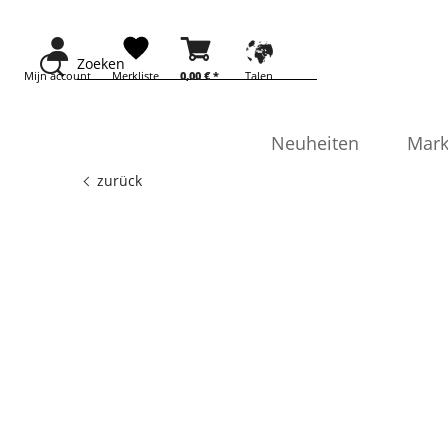
Zoeken
Mijn account
Merkliste
0,00 € *
Talen
Neuheiten
Mark
zurück