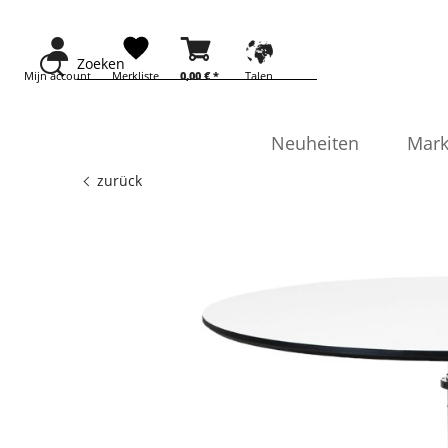
Zoeken
Mijn account
Merkliste
0,00 € *
Talen
Neuheiten
Mark
zurück