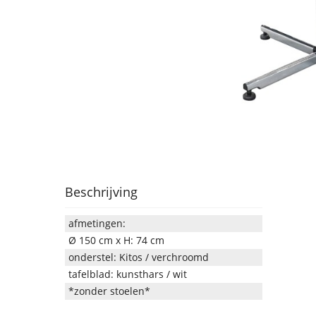
Beschrijving
afmetingen:
Ø 150 cm x H: 74 cm
onderstel: Kitos / verchroomd
tafelblad: kunsthars / wit
*zonder stoelen*