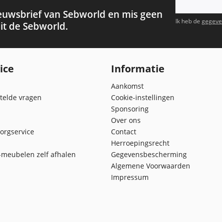
euwsbrief van Sebworld en mis geen
Ik heb de
gegeve
it de Sebworld.
ice
Informatie
Aankomst
telde vragen
Cookie-instellingen
Sponsoring
Over ons
orgservice
Contact
Herroepingsrecht
meubelen zelf afhalen
Gegevensbescherming
Algemene Voorwaarden
Impressum