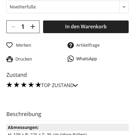
–
+
In den
Warenkorb
Merken
Artikelfrage
WhatsApp
Drucken
Zustand
TOP ZUSTAND
Beschreibung
Abmessungen:
H: 109 x B: 225 x T: 35 cm (ohne Rollen)