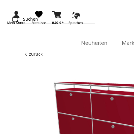
Suchen
Mein Konto
Merkliste
0,00 €
*
Sprachen
Neuheiten
Mark
zurück