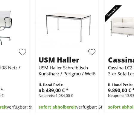
USM Haller
Cassin
108 Netz /
USM Haller Schreibtisch
Cassina LC2 
Kunstharz / Perlgrau / Weiß
3-er Sofa Le
150 x 75 cm
Bianco
II. Hand Preis:
II. Hand Preis:
€
*
ab 439,00 €
*
9.890,00 €
0 €
Neupreis: 1.084,00 €
Neupreis: 13.9
reit
verfügbar:
99
sofort abholbereit
verfügbar:
580
sofort abhol