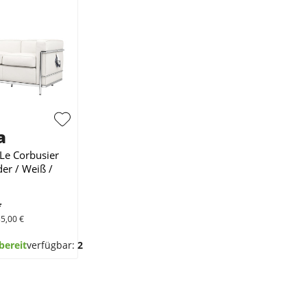
a
Le Corbusier
der / Weiß /
*
35,00 €
bereit
verfügbar:
2