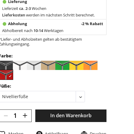
Lieferzeit
ca. 2-3
Wochen
Lieferkosten
werden im nächsten Schritt berechnet.
-2 % Rabatt
Abholbereit nach
10-14
Werktagen
*Liefer- und Abholzeiten gelten ab bestätigtem
Zahlungseingang.
Farbe:
Füße:
–
+
In den
Warenkorb
Merken
Artikelfrage
Drucken