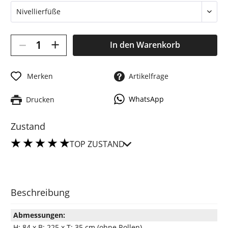
–
+
In den
Warenkorb
Merken
Artikelfrage
WhatsApp
Drucken
Zustand
TOP ZUSTAND
Beschreibung
Abmessungen:
H: 84 x B: 225 x T: 35 cm (ohne Rollen)