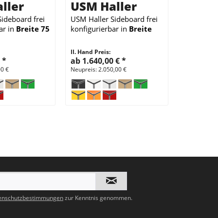
ller
USM Haller
Sideboard
frei
USM Haller Sideboard
frei
ar
in
Breite 75
konfigurierbar
in
Breite
 35 cm
150 cm x
Tiefe 35 cm
II. Hand Preis:
€
*
ab 1.640,00 €
*
00 €
Neupreis: 2.050,00 €
enschutzbestimmungen
zur Kenntnis genommen.