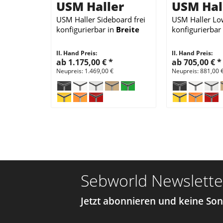
USM Haller
USM Hal
USM Haller Sideboard
frei
USM Haller L
konfigurierbar
in
Breite
konfigurierbar
150 cm x
Tiefe 35 cm
150 cm x
Tief
II. Hand Preis:
II. Hand Preis:
ab 1.175,00 €
*
ab 705,00 €
*
Neupreis: 1.469,00 €
Neupreis: 881,00 
Sebworld Newslette
Jetzt abonnieren und keine So