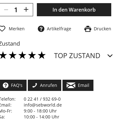
–
+
In den
Warenkorb
Merken
Artikelfrage
Drucken
Zustand
TOP ZUSTAND
FAQ's
Anrufen
Email
Telefon:
0 22 41 / 932 69-0
Email:
info@sebworld.de
Mo-Fr:
9:00 - 18:00 Uhr
Sa:
10:00 - 14:00 Uhr