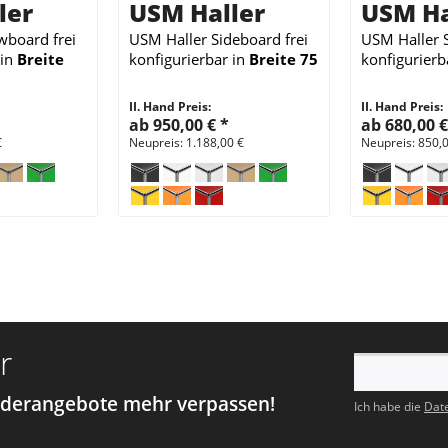
ler
USM Haller
USM Ha
owboard
frei
USM Haller Sideboard
frei
USM Haller 
in
Breite
konfigurierbar
in
Breite 75
konfigurierb
e 35 cm
cm x
Tiefe 35 cm
cm x
Tiefe
II. Hand Preis:
II. Hand Preis:
ab 950,00 €
*
ab 680,00 
€
Neupreis: 1.188,00 €
Neupreis: 850,
r
nderangebote mehr verpassen!
Ich habe die
Dat