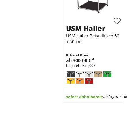
USM Haller
USM Haller Beistelltisch 50
x 50 cm
II. Hand Preis:
ab 300,00 €
*
Neupreis: 375,00 €
sofort abholbereit
verfügbar:
46