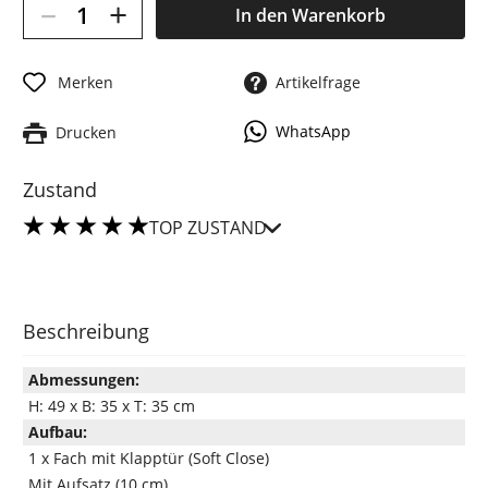
–
+
In den
Warenkorb
Merken
Artikelfrage
WhatsApp
Drucken
Zustand
TOP ZUSTAND
Beschreibung
Abmessungen:
H: 49 x B: 35 x T: 35 cm
Aufbau:
1 x Fach mit Klapptür (Soft Close)
Mit Aufsatz (10 cm)