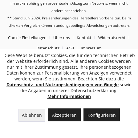
im artikelabhängigen prozentualen Abzug zum Neupreis, wenn nicht
anders beschrieben.
** Stand: Juni 2024. Preisänderungen des Herstellers vorbehalten. Beim
direkten Vergleich können rundungsbedingte Abweichungen auftreten.
Cookie-Einstellungen
Über uns
Kontakt
Widerrufsrecht
Datenschutz
AGB
Impressum
Diese Website benutzt Cookies, die für den technischen Betrieb
der Website erforderlich sind. Alle anderen Cookies werden
2187
Bewertungen auf ProvenExpert.com
nur mit Ihrer Zustimmung gesetzt. Ihre personenbezogenen
Daten können zur Personalisierung von Anzeigen verwendet
Sebworld
werden, wenn Sie zustimmen. Beachten Sie dazu die
Datenschutz- und Nutzungsbedingungen von Google
sowie
die Angaben in unserer Datenschutzerklärung.
Mehr Informationen
Ablehnen
Akzeptieren
Konfigurieren