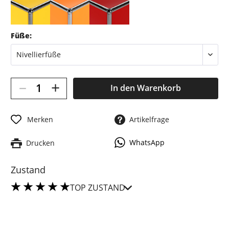
Füße:
–
+
In den
Warenkorb
Merken
Artikelfrage
WhatsApp
Drucken
Zustand
TOP ZUSTAND