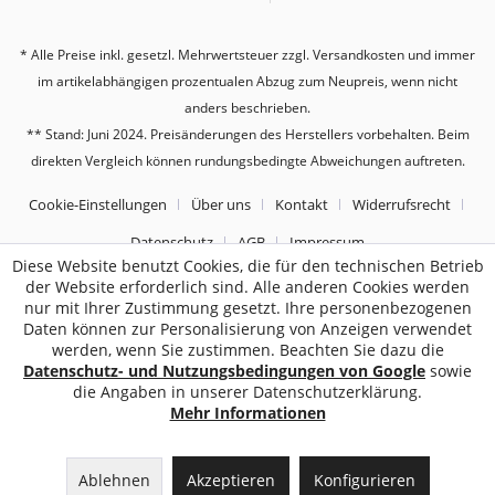
* Alle Preise inkl. gesetzl. Mehrwertsteuer zzgl.
Versandkosten
und immer
im artikelabhängigen prozentualen Abzug zum Neupreis, wenn nicht
anders beschrieben.
** Stand: Juni 2024. Preisänderungen des Herstellers vorbehalten. Beim
direkten Vergleich können rundungsbedingte Abweichungen auftreten.
Cookie-Einstellungen
Über uns
Kontakt
Widerrufsrecht
Datenschutz
AGB
Impressum
Diese Website benutzt Cookies, die für den technischen Betrieb
der Website erforderlich sind. Alle anderen Cookies werden
2187
Bewertungen auf ProvenExpert.com
nur mit Ihrer Zustimmung gesetzt. Ihre personenbezogenen
Daten können zur Personalisierung von Anzeigen verwendet
Sebworld
werden, wenn Sie zustimmen. Beachten Sie dazu die
Datenschutz- und Nutzungsbedingungen von Google
sowie
die Angaben in unserer Datenschutzerklärung.
Mehr Informationen
Ablehnen
Akzeptieren
Konfigurieren