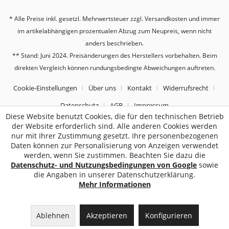
* Alle Preise inkl. gesetzl. Mehrwertsteuer zzgl.
Versandkosten
und immer
im artikelabhängigen prozentualen Abzug zum Neupreis, wenn nicht
anders beschrieben.
** Stand: Juni 2024. Preisänderungen des Herstellers vorbehalten. Beim
direkten Vergleich können rundungsbedingte Abweichungen auftreten.
Cookie-Einstellungen
Über uns
Kontakt
Widerrufsrecht
Datenschutz
AGB
Impressum
Diese Website benutzt Cookies, die für den technischen Betrieb
der Website erforderlich sind. Alle anderen Cookies werden
2187
Bewertungen auf ProvenExpert.com
nur mit Ihrer Zustimmung gesetzt. Ihre personenbezogenen
Daten können zur Personalisierung von Anzeigen verwendet
Sebworld
werden, wenn Sie zustimmen. Beachten Sie dazu die
Datenschutz- und Nutzungsbedingungen von Google
sowie
die Angaben in unserer Datenschutzerklärung.
Mehr Informationen
Ablehnen
Akzeptieren
Konfigurieren