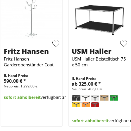
Fritz Hansen
USM Haller
Fritz Hansen
USM Haller Beistelltisch 75
Garderobenständer Coat
x 50 cm
Tree Chrom
II. Hand Preis:
II. Hand Preis:
590,00 €
*
ab 325,00 €
*
Neupreis: 1.299,00 €
Neupreis: 406,00 €
sofort abholbereit
verfügbar:
31
sofort abholbereit
verfügbar: