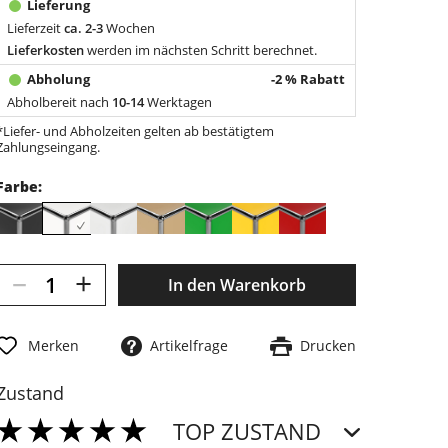
Lieferzeit
ca. 2-3
Wochen
Lieferkosten
werden im nächsten Schritt berechnet.
-2 % Rabatt
Abholbereit nach
10-14
Werktagen
*Liefer- und Abholzeiten gelten ab bestätigtem
Zahlungseingang.
Farbe:
–
+
In den
Warenkorb
Merken
Artikelfrage
Drucken
Zustand
TOP ZUSTAND