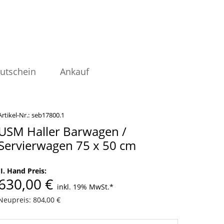
utschein
Ankauf
Artikel-Nr.:
seb17800.1
USM Haller Barwagen /
Servierwagen 75 x 50 cm
II. Hand Preis:
630,00 €
inkl. 19% MwSt.
*
Neupreis: 804,00 €